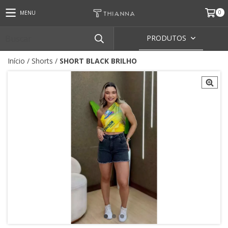
0
MENU
PRODUTOS
Início
/
Shorts
/
SHORT BLACK BRILHO