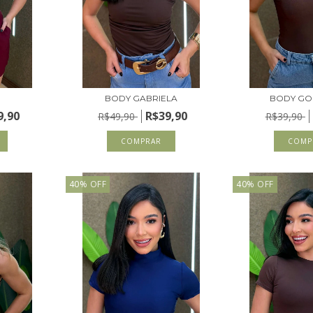
BODY GABRIELA
BODY GO
9,90
R$39,90
R$49,90
R$39,90
COMPRAR
COMP
40
%
OFF
40
%
OFF