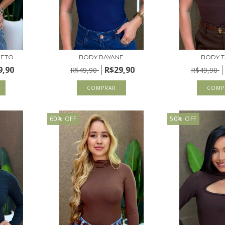
RETO
BODY RAYANE
BODY T
9,90
R$29,90
R$49,90
R$49,90
COMPRAR
COMP
60
%
OFF
50
%
OFF