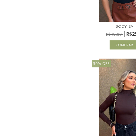
BODY ISA
R$2
R$49,90
COMPRAR
50
%
OFF