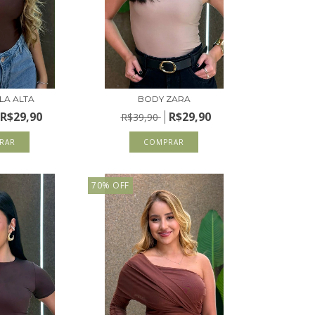
LA ALTA
BODY ZARA
R$29,90
R$29,90
R$39,90
RAR
COMPRAR
70
%
OFF