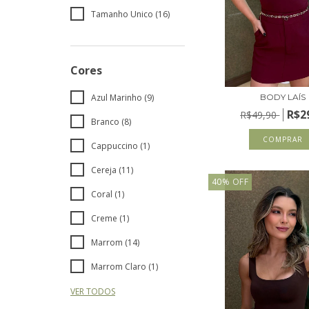
Tamanho Unico (16)
Cores
Azul Marinho (9)
BODY LAÍS
R$2
R$49,90
Branco (8)
COMPRAR
Cappuccino (1)
Cereja (11)
40
%
OFF
Coral (1)
Creme (1)
Marrom (14)
Marrom Claro (1)
VER TODOS