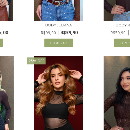
BODY JULIANA
BODY R
5,00
R$39,90
R$99,90
R$59,90
COMPRAR
COMP
25
%
OFF